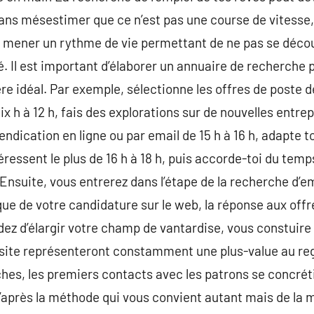
sans mésestimer que ce n’est pas une course de vitesse
de mener un rythme de vie permettant de ne pas se déco
. Il est important d’élaborer un annuaire de recherche po
re idéal. Par exemple, sélectionne les offres de poste de
x h à 12 h, fais des explorations sur de nouvelles entrepr
vendication en ligne ou par email de 15 h à 16 h, adapte t
téressent le plus de 16 h à 18 h, puis accorde-toi du temp
Ensuite, vous entrerez dans l’étape de la recherche d’em
que de votre candidature sur le web, la réponse aux offre
dez d’élargir votre champ de vantardise, vous constuire 
un site représenteront constamment une plus-value au r
es, les premiers contacts avec les patrons se concréti
’après la méthode qui vous convient autant mais de la m