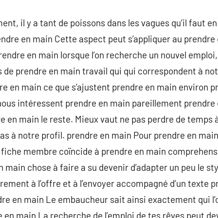
, il y a tant de poissons dans les vagues qu’il faut en 
rendre en main Cette aspect peut s’appliquer au prendr
rendre en main lorsque l’on recherche un nouvel emploi, i
 de prendre en main travail qui qui correspondent à no
dre en main ce que s’ajustent prendre en main environ p
ous intéressent prendre en main pareillement prendre en
e en main le reste. Mieux vaut ne pas perdre de temps à
as à notre profil. prendre en main Pour prendre en main
e fiche membre coïncide à prendre en main comprehensi
n main chose à faire a su devenir d’adapter un peu le st
irement à l’offre et à l’envoyer accompagné d’un texte 
re en main Le embaucheur sait ainsi exactement qui l’o
e en main La recherche de l’emploi de tes rêves peut de