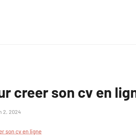
ur creer son cv en lig
n 2, 2024
Aucun
commentaire
er son cv en ligne