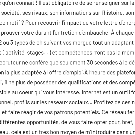
 qu’on connaît ! Il est obligatoire de se renseigner sur la
 société, ses rivaux, son informations sur l’histoire, so
ce motif ? Pour recouvrir l’impact de votre lettre d’ener
et prouver votre durant l’entretien d’embauche. À chaq
r 2 ou 3 types de ch suivant vos morgue tout un adaptant
s ( activité, stages… ) et compétences n’ont pas la mêm
recruteur ne confère que seulement 30 secondes à le d
on la plus adaptée à l’offre d’emploi.À l’heure des plate
i, il ne plus de posséder des qualifications et des compé
isible au coeur qui vous intéresse. Internet est un outil 
onnel, profils sur les réseaux sociaux… Profitez de ces 
et faire réagir de vos patrons potentiels. Ce réseau fe
ifférentes opportunités, de vous faire opter pour, bref,
eau, cela est un tres bon moyen de m’introduire dans un 