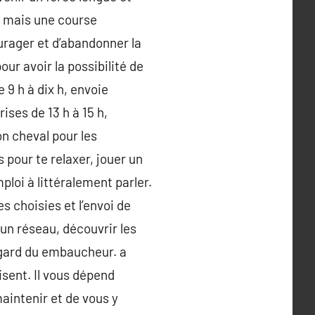
, mais une course
urager et d’abandonner la
ur avoir la possibilité de
 9 h à dix h, envoie
ises de 13 h à 15 h,
on cheval pour les
s pour te relaxer, jouer un
ploi à littéralement parler.
s choisies et l’envoi de
un réseau, découvrir les
egard du embaucheur. a
sent. Il vous dépend
aintenir et de vous y