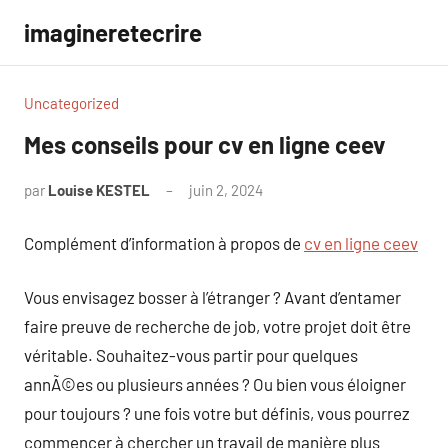
Aller
imagineretecrire
au
contenu
Uncategorized
Mes conseils pour cv en ligne ceev
par
Louise KESTEL
juin 2, 2024
Aucun
commentaire
Complément d’information à propos de
cv en ligne ceev
Vous envisagez bosser à l’étranger ? Avant d’entamer
faire preuve de recherche de job, votre projet doit être
véritable. Souhaitez-vous partir pour quelques
annÃ©es ou plusieurs années ? Ou bien vous éloigner
pour toujours ? une fois votre but définis, vous pourrez
commencer à chercher un travail de manière plus