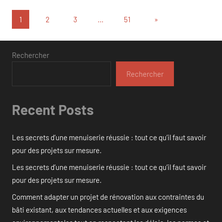
Pagination
Articles
1
2
3
…
51
»
suivants
des
publications
Rechercher
Rechercher
Recent Posts
Les secrets d’une menuiserie réussie : tout ce qu’il faut savoir
pour des projets sur mesure.
Les secrets d’une menuiserie réussie : tout ce qu’il faut savoir
pour des projets sur mesure.
Comment adapter un projet de rénovation aux contraintes du
bâti existant, aux tendances actuelles et aux exigences