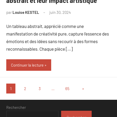
abstrait et leur impact artistique
par
Louise KESTEL
juin 30, 2024
Aucun
commentaire
Un tableau abstrait, apprécié comme une
manifestation de créativité pure, capture l’essence des
émotions et des idées sans recourir à des formes
reconnaissables. Chaque pièce […]
Continuer la lecture
Pagination
Articles
1
2
3
…
65
»
suivants
des
publications
Rechercher