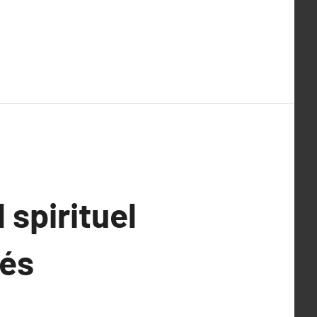
 spirituel
lés