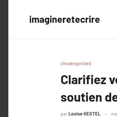
Aller
au
imagineretecrire
contenu
Uncategorized
Clarifiez
soutien d
par
Louise KESTEL
ma