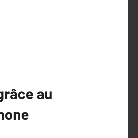
grâce au
phone