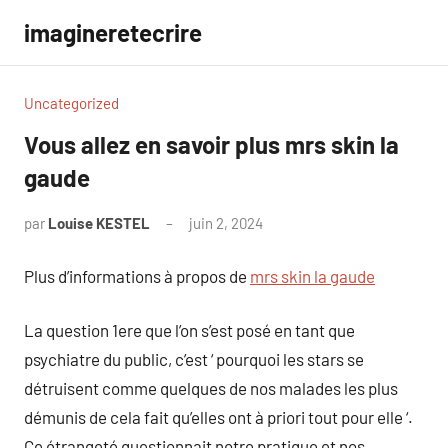
Aller
imagineretecrire
au
contenu
Uncategorized
Vous allez en savoir plus mrs skin la
gaude
par
Louise KESTEL
juin 2, 2024
Aucun
commentaire
Plus d’informations à propos de
mrs skin la gaude
La question 1ere que l’on s’est posé en tant que
psychiatre du public, c’est ‘ pourquoi les stars se
détruisent comme quelques de nos malades les plus
démunis de cela fait qu’elles ont à priori tout pour elle ‘.
Ce étrangeté questionnait notre pratique et nos