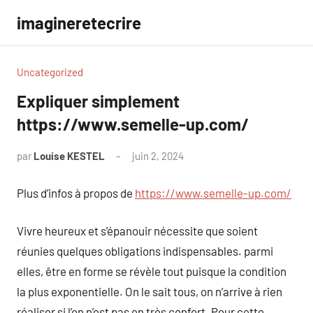
Aller
imagineretecrire
au
contenu
Uncategorized
Expliquer simplement
https://www.semelle-up.com/
par
Louise KESTEL
juin 2, 2024
Aucun
commentaire
Plus d’infos à propos de
https://www.semelle-up.com/
Vivre heureux et s’épanouir nécessite que soient
réunies quelques obligations indispensables. parmi
elles, être en forme se révèle tout puisque la condition
la plus exponentielle. On le sait tous, on n’arrive à rien
réaliser si l’on n’est pas en très confort. Pour cette