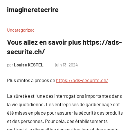
Aller
imagineretecrire
au
contenu
Uncategorized
Vous allez en savoir plus https://ads-
securite.ch/
par
Louise KESTEL
juin 13, 2024
Aucun
commentaire
Plus d’infos à propos de
https://ads-securite.ch/
La sûreté est l’une des interrogations importantes dans
la vie quotidienne. Les entreprises de gardiennage ont
été mises en place pour assurer la sécurité des produits
et des personnes. Pour cela, ces établissements
mettent à la disposition des particuliers et des agents