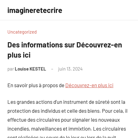
Aller
imagineretecrire
au
contenu
Uncategorized
Des informations sur Découvrez-en
plus ici
par
Louise KESTEL
juin 13, 2024
Aucun
commentaire
En savoir plus à propos de
Découvrez-en plus ici
Les grandes actions d’un instrument de sûreté sont la
protection des individus et celle des biens. Pour cela, il
effectue des circulaires pour signaler les nouveaux
incendies, malveillances et immixtion. Les circulaires
sont réalisées au cours de le jour ou lors de la nuit,