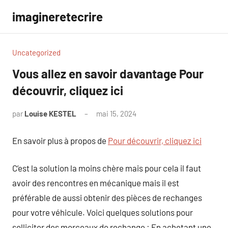
Aller
imagineretecrire
au
contenu
Uncategorized
Vous allez en savoir davantage Pour
découvrir, cliquez ici
par
Louise KESTEL
mai 15, 2024
Aucun
commentaire
En savoir plus à propos de
Pour découvrir, cliquez ici
C’est la solution la moins chère mais pour cela il faut
avoir des rencontres en mécanique mais il est
préférable de aussi obtenir des pièces de rechanges
pour votre véhicule. Voici quelques solutions pour
solliciter des morceaux de rechange : En achetant une