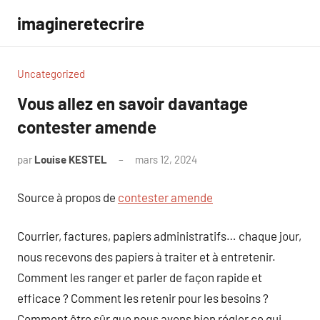
Aller
imagineretecrire
au
contenu
Uncategorized
Vous allez en savoir davantage
contester amende
par
Louise KESTEL
mars 12, 2024
Aucun
commentaire
Source à propos de
contester amende
Courrier, factures, papiers administratifs… chaque jour,
nous recevons des papiers à traiter et à entretenir.
Comment les ranger et parler de façon rapide et
efficace ? Comment les retenir pour les besoins ?
Comment être sûr que nous avons bien régler ce qui