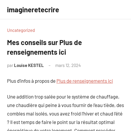
Aller
imagineretecrire
au
contenu
Uncategorized
Mes conseils sur Plus de
renseignements ici
par
Louise KESTEL
mars 12, 2024
Aucun
commentaire
Plus d’infos à propos de
Plus de renseignements ici
Une addition trop salée pour le système de chauffage,
une chaudière qui peine à vous fournir de l’eau tiède, des
combles mal isolés, vous avez froid l’hiver et chaud l’été
? Il est temps de faire le point sur la résultat optimal
énergétique de votre logement. Comment procéder