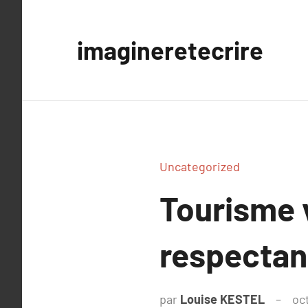
Aller
au
imagineretecrire
contenu
Uncategorized
Tourisme 
respectan
par
Louise KESTEL
oc