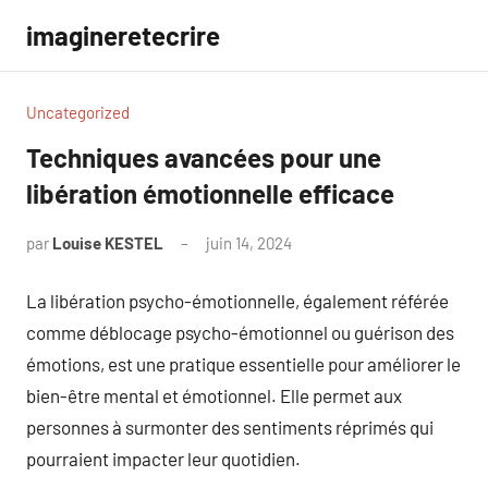
Aller
imagineretecrire
au
contenu
Uncategorized
Techniques avancées pour une
libération émotionnelle efficace
par
Louise KESTEL
juin 14, 2024
Aucun
commentaire
La libération psycho-émotionnelle, également référée
comme déblocage psycho-émotionnel ou guérison des
émotions, est une pratique essentielle pour améliorer le
bien-être mental et émotionnel. Elle permet aux
personnes à surmonter des sentiments réprimés qui
pourraient impacter leur quotidien.