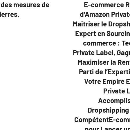
t des mesures de
E-commerce Réi
ierres.
d’Amazon Private
Maîtriser le Drops
Expert en Sourci
commerce : Te
Private Label, Ga
Maximiser la Rent
Parti de l’Exper
Votre Empire 
Private 
Accomplis
Dropshipping 
CompétentE-comme
pour Lancer u