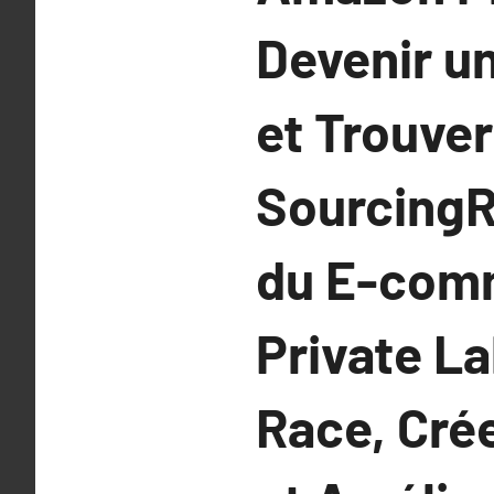
Devenir u
et Trouver
SourcingR
du E-com
Private La
Race, Cré