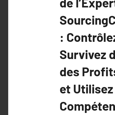
de l’Exper
SourcingC
: Contrôl
Survivez 
des Profi
et Utilise
Compétent