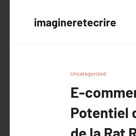
Aller
au
imagineretecrire
contenu
Uncategorized
E-commerc
Potentiel 
de la Rat R