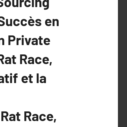
Sourcing
 Succès en
 Private
Rat Race,
if et la
 Rat Race,