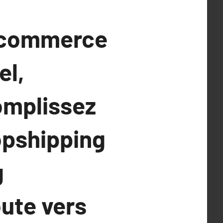
E-commerce
el,
omplissez
opshipping
g
ute vers