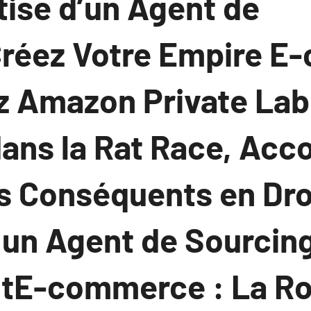
tise d’un Agent de
réez Votre Empire 
ez Amazon Private Lab
dans la Rat Race, Acc
ts Conséquents en Dr
z un Agent de Sourcin
E-commerce : La Ro