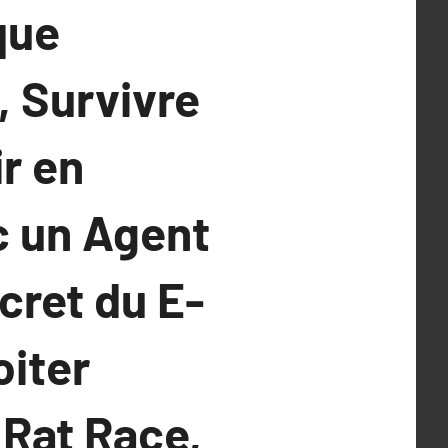
que
, Survivre
ir en
c un Agent
cret du E-
oiter
 Rat Race,