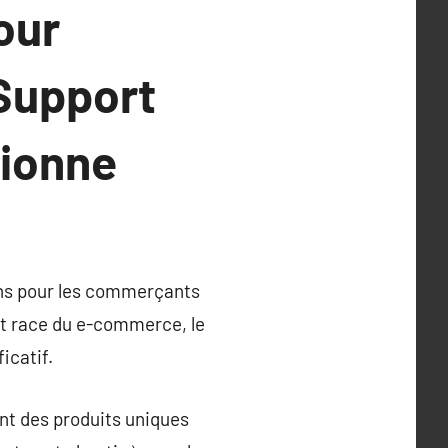
our
Support
sionne
ns pour les commerçants
at race du e-commerce, le
icatif.
nt des produits uniques