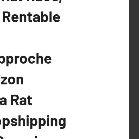
 Rentable
Approche
azon
la Rat
opshipping