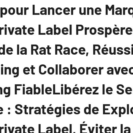
 pour Lancer une Mar
ivate Label Prospère
de la Rat Race, Réuss
ing et Collaborer ave
g FiableLibérez le Se
: Stratégies de Expl
vate Label, Éviter la