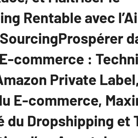
ng Rentable avec l’A
 SourcingProspérer d
E-commerce : Techni
mazon Private Label,
du E-commerce, Maxim
é du Dropshipping et T