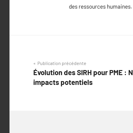
des ressources humaines.
Navigation
Publication précédente
Évolution des SIRH pour PME : 
de
impacts potentiels
l’article