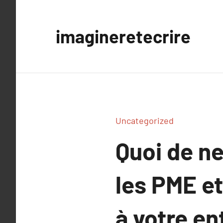
Aller
au
imagineretecrire
contenu
Uncategorized
Quoi de ne
les PME e
à votre en