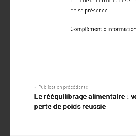
bout de la détruire. Les sc
de sa présence !
Complément d’information
Navigation
Publication précédente
Le rééquilibrage alimentaire : v
de
perte de poids réussie
l’article