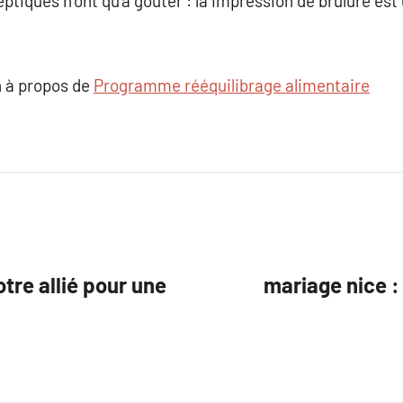
eptiques n’ont qu’à goûter : la impression de brûlure est
 à propos de
Programme rééquilibrage alimentaire
otre allié pour une
mariage nice :