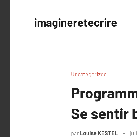
Aller
au
imagineretecrire
contenu
Uncategorized
Programme
Se sentir 
par
Louise KESTEL
jui