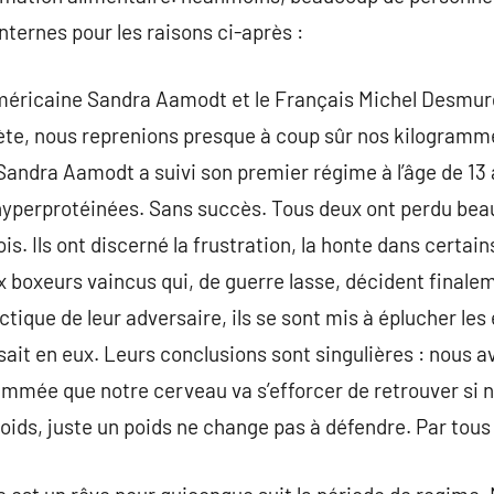
nternes pour les raisons ci-après :
Américaine Sandra Aamodt et le Français Michel Desmur
diète, nous reprenions presque à coup sûr nos kilogramm
. Sandra Aamodt a suivi son premier régime à l’âge de 13
es hyperprotéinées. Sans succès. Tous deux ont perdu b
ois. Ils ont discerné la frustration, la honte dans certain
 boxeurs vaincus qui, de guerre lasse, décident finale
tique de leur adversaire, ils se sont mis à éplucher les
sait en eux. Leurs conclusions sont singulières : nous
mmée que notre cerveau va s’efforcer de retrouver si n
urpoids, juste un poids ne change pas à défendre. Par tou