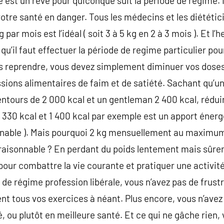
e est un rêve pour quiconque suit la période de regime. 
tre santé en danger. Tous les médecins et les diététici
par mois est l’idéal ( soit 3 à 5 kg en 2 à 3 mois ). Et l
’il faut effectuer la période de regime particulier pour
es reprendre, vous devez simplement diminuer vos doses
sions alimentaires de faim et de satiété. Sachant qu’
lentours de 2 000 kcal et un gentleman 2 400 kcal, rédu
1 330 kcal et 1 400 kcal par exemple est un apport énerg
onnable ). Mais pourquoi 2 kg mensuellement au maximum
éraisonnable ? En perdant du poids lentement mais sûre
our combattre la vie courante et pratiquer une activité 
e régime profession libérale, vous n’avez pas de frust
ent tous vos exercices à néant. Plus encore, vous n’ave
 ou plutôt en meilleure santé. Et ce qui ne gâche rien, 