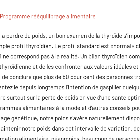
commentaire
Programme rééquilibrage alimentaire
l à perdre du poids, un bon examen de la thyroïde s’im
mple profil thyroïdien. Le profil standard est «normal» 
i ne correspond pas à la réalité. Un bilan thyroïdien co
thyroïdienne et de les confronter aux valeurs idéales et
de conclure que plus de 80 pour cent des personnes tro
ntez le depuis longtemps l’intention de gaspiller quelqu
re surtout sur la perte de poids en vue d’une santé opt
rammes alimentaires à la mode et d’autres conseils pour
agage génétique, notre poids s’avère naturellement dis
ntenir notre poids dans cet intervalle de variation, d
mmation alimentaire. néanmoins, beaucoup de personn