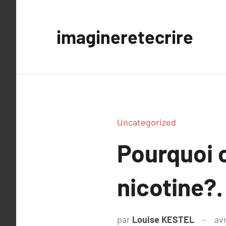
Aller
au
imagineretecrire
contenu
Uncategorized
Pourquoi c
nicotine?.
par
Louise KESTEL
avr