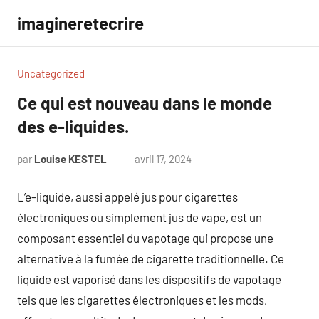
Aller
imagineretecrire
au
contenu
Uncategorized
Ce qui est nouveau dans le monde
des e-liquides.
par
Louise KESTEL
avril 17, 2024
Aucun
commentaire
L’e-liquide, aussi appelé jus pour cigarettes
électroniques ou simplement jus de vape, est un
composant essentiel du vapotage qui propose une
alternative à la fumée de cigarette traditionnelle. Ce
liquide est vaporisé dans les dispositifs de vapotage
tels que les cigarettes électroniques et les mods,