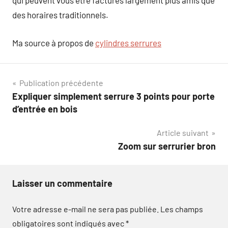
qui peuvent vous être facturés largement plus amis que
des horaires traditionnels.
Ma source à propos de
cylindres serrures
Navigation
Publication précédente
Expliquer simplement serrure 3 points pour porte
de
d’entrée en bois
l’article
Article suivant
Zoom sur serrurier bron
Laisser un commentaire
Votre adresse e-mail ne sera pas publiée.
Les champs
obligatoires sont indiqués avec
*