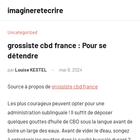
Aller
imagineretecrire
au
contenu
Uncategorized
grossiste cbd france : Pour se
détendre
par
Louise KESTEL
mai 8, 2024
Aucun
commentaire
Source à propos de
grossiste cbd france
Les plus courageux peuvent opter pour une
administration sublinguale ! Il suffit de déposer
quelques gouttes d’huile de CBD sous la langue avant de
boire un large des eaux. Avant de vider le d’eau, songez
à entretenir les gouttes dans la cavité buccale durant 2