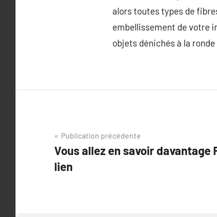
alors toutes types de fib
embellissement de votre i
objets dénichés à la ronde
Navigation
Publication précédente
Vous allez en savoir davantage P
de
lien
l’article