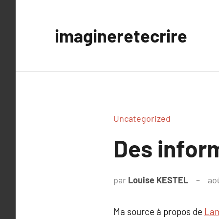
Aller
au
imagineretecrire
contenu
Uncategorized
Des infor
par
Louise KESTEL
ao
Ma source à propos de
Lam