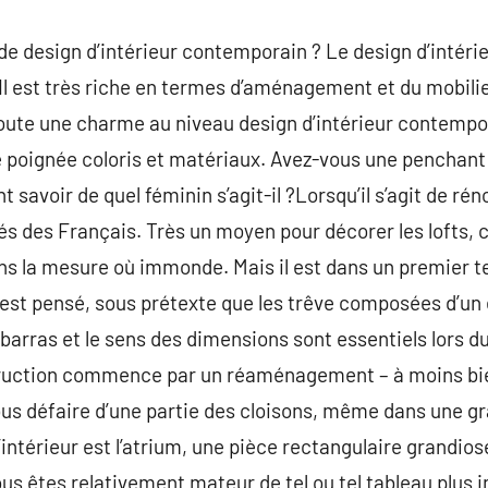
n de design d’intérieur contemporain ? Le design d’inté
. Il est très riche en termes d’aménagement et du mobili
doute une charme au niveau design d’intérieur contempo
poignée coloris et matériaux. Avez-vous une penchant
savoir de quel féminin s’agit-il ?Lorsqu’il s’agit de réno
rés des Français. Très un moyen pour décorer les lofts, 
s la mesure où immonde. Mais il est dans un premier te
est pensé, sous prétexte que les trêve composées d’un 
mbarras et le sens des dimensions sont essentiels lors 
truction commence par un réaménagement – à moins bie
vous défaire d’une partie des cloisons, même dans une 
ntérieur est l’atrium, une pièce rectangulaire grandiose
us êtes relativement mateur de tel ou tel tableau plus i