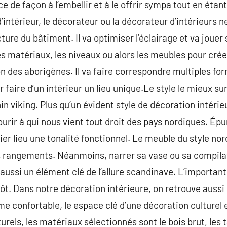
ce de façon à l’embellir et à le offrir sympa tout en étan
d’intérieur, le décorateur ou la décorateur d’intérieurs 
ture du bâtiment. Il va optimiser l’éclairage et va jouer
les matériaux, les niveaux ou alors les meubles pour cré
on des aborigènes. Il va faire correspondre multiples fo
aire d’un intérieur un lieu unique.Le style le mieux sur
n viking. Plus qu’un évident style de décoration intérieu
urir à qui nous vient tout droit des pays nordiques. Épur
er lieu une tonalité fonctionnel. Le meuble du style nor
es rangements. Néanmoins, narrer sa vase ou sa compila
 aussi un élément clé de l’allure scandinave. L’importan
t. Dans notre décoration intérieure, on retrouve aussi l
 confortable, le espace clé d’une décoration culturel e
rels, les matériaux sélectionnés sont le bois brut, les t