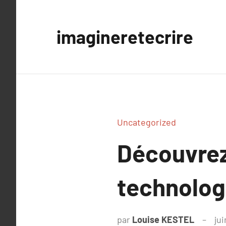
Aller
au
imagineretecrire
contenu
Uncategorized
Découvrez
technolog
par
Louise KESTEL
ju