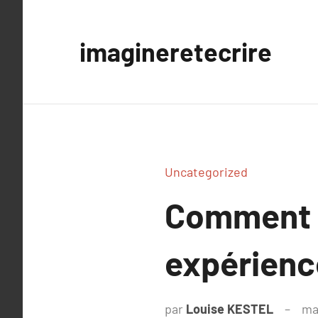
Aller
au
imagineretecrire
contenu
Uncategorized
Comment l
expérien
par
Louise KESTEL
ma