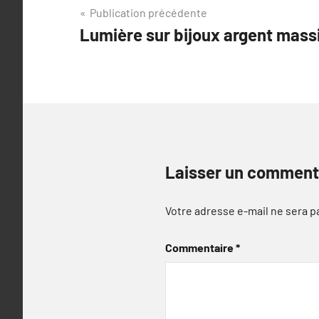
Navigation
Publication précédente
Lumière sur bijoux argent mass
de
l’article
Laisser un comment
Votre adresse e-mail ne sera p
Commentaire
*