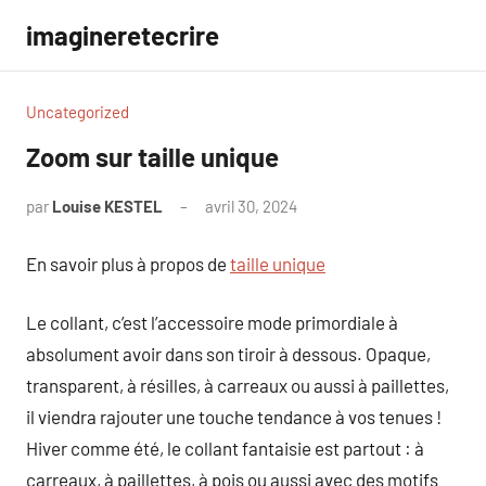
Aller
imagineretecrire
au
contenu
Uncategorized
Zoom sur taille unique
par
Louise KESTEL
avril 30, 2024
Aucun
commentaire
En savoir plus à propos de
taille unique
Le collant, c’est l’accessoire mode primordiale à
absolument avoir dans son tiroir à dessous. Opaque,
transparent, à résilles, à carreaux ou aussi à paillettes,
il viendra rajouter une touche tendance à vos tenues !
Hiver comme été, le collant fantaisie est partout : à
carreaux, à paillettes, à pois ou aussi avec des motifs