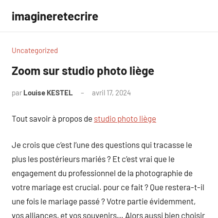
Aller
imagineretecrire
au
contenu
Uncategorized
Zoom sur studio photo liège
par
Louise KESTEL
avril 17, 2024
Aucun
commentaire
Tout savoir à propos de
studio photo liège
Je crois que c’est l’une des questions qui tracasse le
plus les postérieurs mariés ? Et c’est vrai que le
engagement du professionnel de la photographie de
votre mariage est crucial. pour ce fait ? Que restera-t-il
une fois le mariage passé ? Votre partie évidemment,
vos alliances, et vos souvenirs… Alors aussi bien choisir