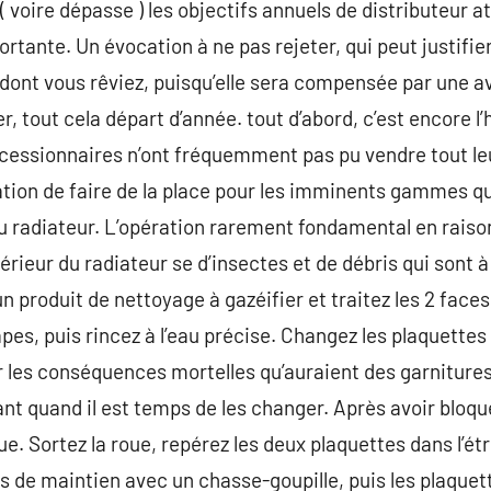
t ( voire dépasse ) les objectifs annuels de distributeur at
rtante. Un évocation à ne pas rejeter, qui peut justifie
o dont vous rêviez, puisqu’elle sera compensée par une
tout cela départ d’année. tout d’abord, c’est encore l’hi
cessionnaires n’ont fréquemment pas pu vendre tout leu
ation de faire de la place pour les imminents gammes qu
du radiateur. L’opération rarement fondamental en raison
térieur du radiateur se d’insectes et de débris qui sont à 
un produit de nettoyage à gazéifier et traitez les 2 fac
es, puis rincez à l’eau précise. Changez les plaquettes 
r les conséquences mortelles qu’auraient des garniture
nt quand il est temps de les changer. Après avoir bloqué
e. Sortez la roue, repérez les deux plaquettes dans l’étri
es de maintien avec un chasse-goupille, puis les plaquett