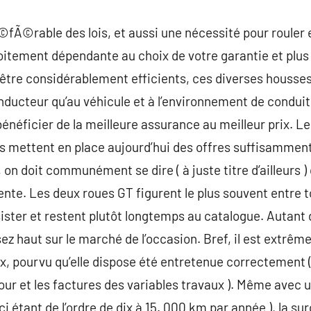
©fÃ©rable des lois, et aussi une nécessité pour rouler e
étroitement dépendante au choix de votre garantie et pl
être considérablement efficients, ces diverses housses
ducteur qu’au véhicule et à l’environnement de conduite.
bénéficier de la meilleure assurance au meilleur prix. L
rs mettent en place aujourd’hui des offres suffisammen
 on doit communément se dire ( à juste titre d’ailleurs ) 
vente. Les deux roues GT figurent le plus souvent entre 
ister et restent plutôt longtemps au catalogue. Autant
ez haut sur le marché de l’occasion. Bref, il est extrêm
ix, pourvu qu’elle dispose été entretenue correctement 
ur et les factures des variables travaux ). Même avec 
-ci étant de l’ordre de dix à 15. 000 km par année ), la s