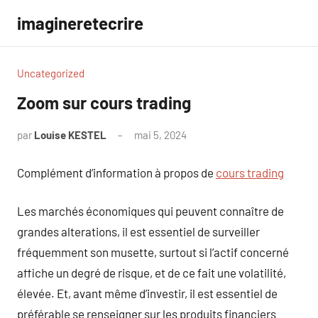
Aller
imagineretecrire
au
contenu
Uncategorized
Zoom sur cours trading
par
Louise KESTEL
mai 5, 2024
Aucun
commentaire
Complément d’information à propos de
cours trading
Les marchés économiques qui peuvent connaître de
grandes alterations, il est essentiel de surveiller
fréquemment son musette, surtout si l’actif concerné
affiche un degré de risque, et de ce fait une volatilité,
élevée. Et, avant même d’investir, il est essentiel de
préférable se renseigner sur les produits financiers