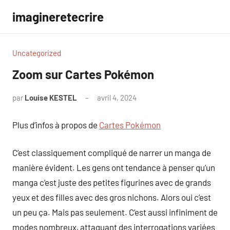
Aller
imagineretecrire
au
contenu
Uncategorized
Zoom sur Cartes Pokémon
par
Louise KESTEL
avril 4, 2024
Aucun
commentaire
Plus d’infos à propos de
Cartes Pokémon
C’est classiquement compliqué de narrer un manga de
manière évident. Les gens ont tendance à penser qu’un
manga c’est juste des petites figurines avec de grands
yeux et des filles avec des gros nichons. Alors oui c’est
un peu ça. Mais pas seulement. C’est aussi infiniment de
modes nombreux, attaquant des interrogations variées