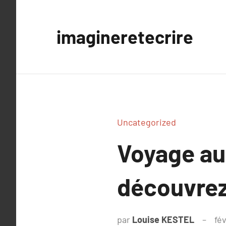
Aller
au
imagineretecrire
contenu
Uncategorized
Voyage au 
découvrez
par
Louise KESTEL
fé