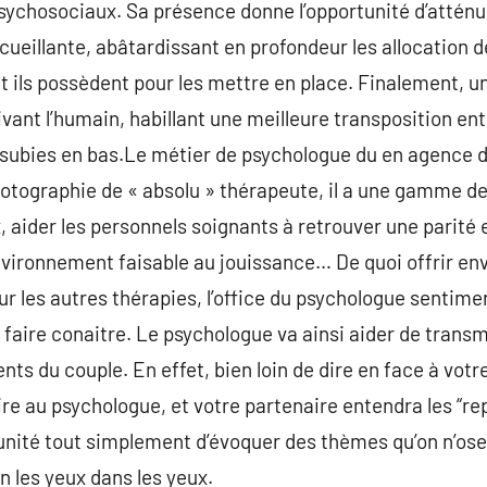
sychosociaux. Sa présence donne l’opportunité d’atténu
ccueillante, abâtardissant en profondeur les allocation 
 ils possèdent pour les mettre en place. Finalement, u
ivant l’humain, habillant une meilleure transposition ent
s subies en bas.Le métier de psychologue du en agence
hotographie de « absolu » thérapeute, il a une gamme de 
 aider les personnels soignants à retrouver une parité e
vironnement faisable au jouissance… De quoi offrir envie
 les autres thérapies, l’office du psychologue sentime
 faire conaitre. Le psychologue va ainsi aider de transm
ents du couple. En effet, bien loin de dire en face à votr
dire au psychologue, et votre partenaire entendra les “re
tunité tout simplement d’évoquer des thèmes qu’on n’ose
n les yeux dans les yeux.