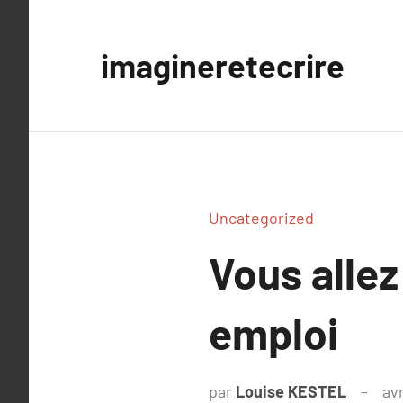
Aller
au
imagineretecrire
contenu
Uncategorized
Vous allez
emploi
par
Louise KESTEL
avr