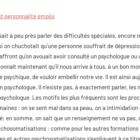
commentaire
st personnalité emploi
sait à peu près parler des difficultés spéciales, encore
 si on chuchotait qu’une personne souffrait de dépressio
affront qu’on avouait avoir consulté un psychologue ou u
connaît maintenant qu’il nous arrive à tous, à un bon mo
 psychique, de vouloir embellir notre vie. Il est ainsi au
n psychologue. Il n’existe pas, à exactement parler, les
sychologue. Les motifs les plus fréquents sont les proc
maines : on se sent mal dans sa peau, on a intimidation 
sé; en somme, on sait que un renseignement ne va pas,
ychosomatisations : comme pour les autres formations d
s et autres psychosomatisations s’expliquent à ce titre p