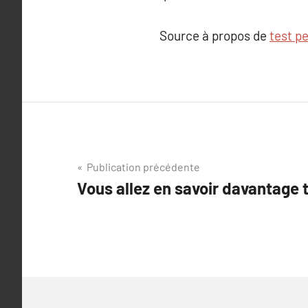
Source à propos de
test p
Navigation
Publication précédente
Vous allez en savoir davantag
de
l’article