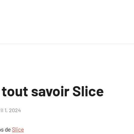
 tout savoir Slice
il 1, 2024
Aucun
commentaire
os de
Slice