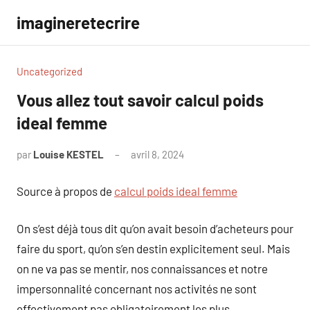
Aller
imagineretecrire
au
contenu
Uncategorized
Vous allez tout savoir calcul poids
ideal femme
par
Louise KESTEL
avril 8, 2024
Aucun
commentaire
Source à propos de
calcul poids ideal femme
On s’est déjà tous dit qu’on avait besoin d’acheteurs pour
faire du sport, qu’on s’en destin explicitement seul. Mais
on ne va pas se mentir, nos connaissances et notre
impersonnalité concernant nos activités ne sont
effectivement pas obligatoirement les plus