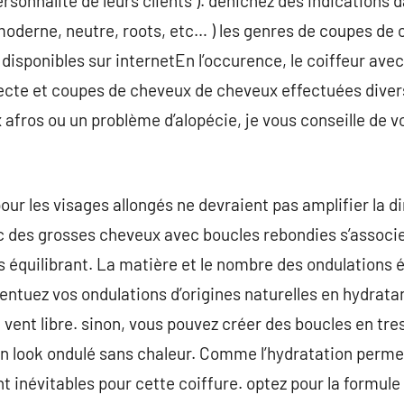
ersonnalité de leurs clients ). dénichez des indications d
 moderne, neutre, roots, etc… ) les genres de coupes d
isponibles sur internetEn l’occurence, le coiffeur avec q
tecte et coupes de cheveux de cheveux effectuées divers
afros ou un problème d’alopécie, je vous conseille de v
pour les visages allongés ne devraient pas amplifier la 
 des grosses cheveux avec boucles rebondies s’associ
s équilibrant. La matière et le nombre des ondulations é
centuez vos ondulations d’origines naturelles en hydrata
 vent libre. sinon, vous pouvez créer des boucles en tr
r un look ondulé sans chaleur. Comme l’hydratation perme
t inévitables pour cette coiffure. optez pour la formule