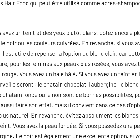
s Hair Food qui peut être utilisé comme après-shampoo
 avez un teint et des yeux plutôt clairs, optez encore plu
, le noir ou les couleurs cuivrées. En revanche, si vous 
il est utile de repenser à l’option du blond clair, car ce
lure, pour les femmes aux peaux plus rosées, vous avez t
rouge. Vous avez un hale hâlé. Si vous avez un teint en 
veille seront : le chatain chocolat, l’aubergine, le blond
 chatain foncé ou le noir sont de bonnes possibilités, po
aussi faire son effet, mais il convient dans ce cas d’op
plus naturel. En revanche, évitez absolument les blonds 
eint. Vous avez la peau foncée. Si vous possédez une pe
gine. Le noir est également une excellente option. si 