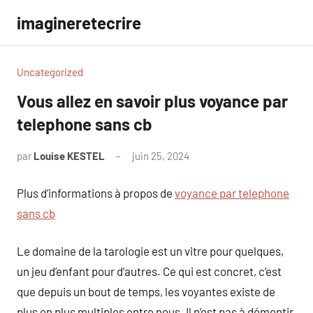
Aller
imagineretecrire
au
contenu
Uncategorized
Vous allez en savoir plus voyance par
telephone sans cb
par
Louise KESTEL
juin 25, 2024
Aucun
commentaire
Plus d’informations à propos de
voyance par telephone
sans cb
Le domaine de la tarologie est un vitre pour quelques,
un jeu d’enfant pour d’autres. Ce qui est concret, c’est
que depuis un bout de temps, les voyantes existe de
plus en plus multiples entre nous. Il n’est pas à démentir