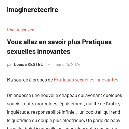
Aller
imagineretecrire
au
contenu
Uncategorized
Vous allez en savoir plus Pratiques
sexuelles innovantes
par
Louise KESTEL
mars 23, 2024
Aucun
commentaire
Ma source à propos de
Pratiques sexuelles innovantes
On endosse une nouvelle chapeau qui avenant quelques
soucis : nuits morcelées, épuisement, nullité de l’autre,
inquiétude, responsabilité infinie… un cocktail qui rend
le quotidien du couple plus électrique. On parle de baby
brouille. Voici 5 conseils qui vous aideront à passer ce