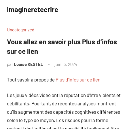
Aller
imagineretecrire
au
contenu
Uncategorized
Vous allez en savoir plus Plus d’infos
sur ce lien
par
Louise KESTEL
juin 13, 2024
Aucun
commentaire
Tout savoir à propos de
Plus d’infos sur ce lien
Les jeux vidéos vidéo ont la réputation d’être violents et
débilitants. Pourtant, de récentes analyses montrent
qu’ils augmentent des capacités cognitives différentes
selon le type de moyen. Les risques pour la forme
restent très limités et ont la possibilité facilement être