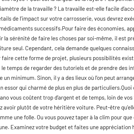
iamètre de la travaille ? La travaille est-elle facile d’acc
étails de l’impact sur votre carrosserie, vous devrez ex
s médicaments successifs.Pour faire des économies, ap
ir la sérénité de faire les choses par soi-même, il est 
oiture seul. Cependant, cela demande quelques connais
 faire cette forme de projet, plusieurs possibilités exi
nt le temps de regarder des tutoriels et de prendre des 
re un minimum. Sinon, il y a des lieux où l’on peut arrang
in essor qui charmé de plus en plus de particuliers.Quoi qu
o vous coûtent trop d’argent et de temps, loin de vos 
 avoir plutôt de votre héritière voiture. Peut-être qu’ell
me une folle. Ou vous pouvez taper à la clim pour que 
une. Examinez votre budget et faites une appréciation 