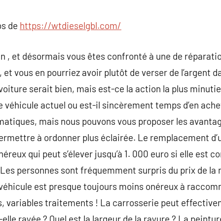
commentaire
os de
https://wtdieselgbl.com/
n , et désormais vous êtes confronté à une de réparation
, et vous en pourriez avoir plutôt de verser de l’argent
 voiture serait bien, mais est-ce la action la plus minut
véhicule actuel ou est-il sincèrement temps d’en acheter
matiques, mais nous pouvons vous proposer les avantag
rmettre à ordonner plus éclairée. Le remplacement d’un
éreux qui peut s’élever jusqu’à 1. 000 euro si elle est c
es personnes sont fréquemment surpris du prix de la 
 véhicule est presque toujours moins onéreux à raccom
s, variables traitements ! La carrosserie peut effectiv
elle rayée ? Quel est la largeur de la rayure ? La peintur