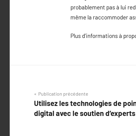
probablement pas à lui redo
même la raccommoder assez 
Plus d’informations à pro
Navigation
Publication précédente
Utilisez les technologies de po
de
digital avec le soutien d’expert
l’article