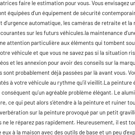
culatrices faire le estimation pour vous. Vous envisagez
sont équipées d’un équipement de sécurité contemporai
nt d’urgence automatique, les caméras de retraite et la 
 courantes sur les futurs véhicules.la maintenance d’un
r une attention particulière aux éléments qui tombent so
tre véhicule et que vous ne savez pas si la situation ri
déos et les annexion pour avoir des conseils sur la marq
s sont probablement déjà passées par là avant vous. Vo
és à votre véhicule au rythme qu’il vieillit.La peinture
s conséquent qu’un agréable problème élégant. Le alu
re, ce qui peut alors s’étendre à la peinture et ruiner to
verbération sur la peinture provoqué par un petit gravi
s ne le réparez pas rapidement. Heureusement, il est tou
 eux à la maison avec des outils de base et un peu d’exp