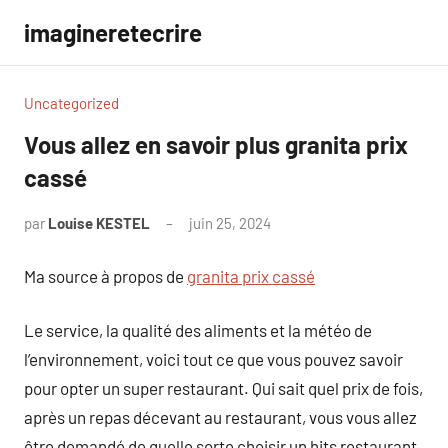
Aller
imagineretecrire
au
contenu
Uncategorized
Vous allez en savoir plus granita prix
cassé
par
Louise KESTEL
juin 25, 2024
Aucun
commentaire
Ma source à propos de
granita prix cassé
Le service, la qualité des aliments et la météo de
l’environnement, voici tout ce que vous pouvez savoir
pour opter un super restaurant. Qui sait quel prix de fois,
après un repas décevant au restaurant, vous vous allez
être demandé de quelle sorte choisir un hits restaurant.