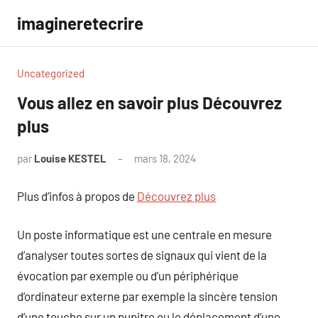
Aller
imagineretecrire
au
contenu
Uncategorized
Vous allez en savoir plus Découvrez
plus
par
Louise KESTEL
mars 18, 2024
Aucun
commentaire
Plus d’infos à propos de
Découvrez plus
Un poste informatique est une centrale en mesure
d’analyser toutes sortes de signaux qui vient de la
évocation par exemple ou d’un périphérique
d’ordinateur externe par exemple la sincère tension
d’une touche sur un pupitre ou le déplacement d’une