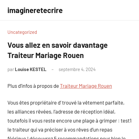
Aller
imagineretecrire
au
contenu
Uncategorized
Vous allez en savoir davantage
Traiteur Mariage Rouen
par
Louise KESTEL
septembre 4, 2024
Aucun
commentaire
Plus d’infos à propos de
Traiteur Mariage Rouen
Vous êtes propriétaire d’ trouvé la vêtement parfaite,
les alliances rêvées, l’adresse de réception idéal,
toutefois il vous reste encore une plage à grimper : test1
le traiteur qui va préciser à vos rêves d’un repas
féérique ! découvrez 5 recommandations pour bien le