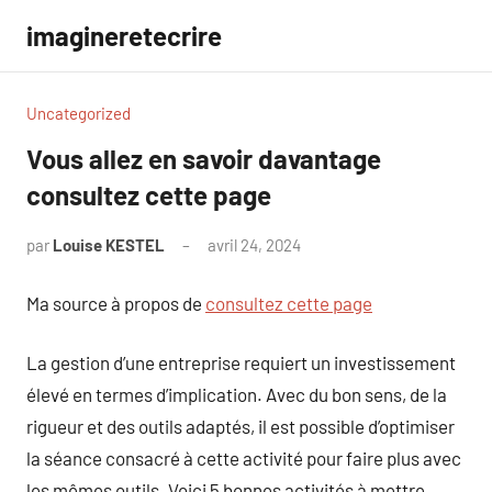
Aller
imagineretecrire
au
contenu
Uncategorized
Vous allez en savoir davantage
consultez cette page
par
Louise KESTEL
avril 24, 2024
Aucun
commentaire
Ma source à propos de
consultez cette page
La gestion d’une entreprise requiert un investissement
élevé en termes d’implication. Avec du bon sens, de la
rigueur et des outils adaptés, il est possible d’optimiser
la séance consacré à cette activité pour faire plus avec
les mêmes outils. Voici 5 bonnes activités à mettre