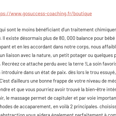
commentaire
tps://www.gosuccess-coaching.fr/boutique
 qui sont le moins bénéficiant d’un traitement chimique
e ). Il existe désormais plus de 80, 000 balance pour béb
ant et en les accordant dans notre corps, nous affaibl
un liaison avec la nature, un petit potager ou quelques 
 Recréez ce attache perdu avec la terre !La soin favoris
introduire dans un état de paix. dès lors le trou essuyé, 
. C’est d’ailleurs une bonne frappe de votre niveau de méd
dre et que vous pourriez avoir trouvé la bien-être intér
ir, le massage permet de capituler et par voie important d
hodes de accaparement, en voilà 2 principales. choisiss
 abstraction vous aidera également parfaitement à comba