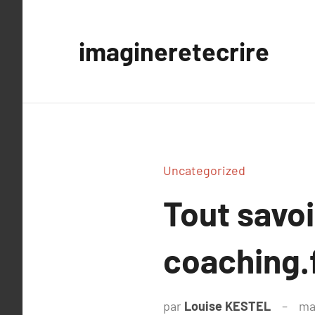
Aller
au
imagineretecrire
contenu
Uncategorized
Tout savo
coaching.
par
Louise KESTEL
ma