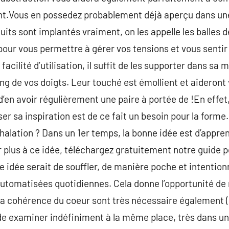
t.Vous en possedez probablement déjà aperçu dans une 
its sont implantés vraiment, on les appelle les balles d
à pour vous permettre à gérer vos tensions et vous sentir
acilité d’utilisation, il suffit de les supporter dans sa m
ong de vos doigts. Leur touché est émollient et aideront
d’en avoir régulièrement une paire à portée de !En effet,
er sa inspiration est de ce fait un besoin pour la forme
nhalation ? Dans un 1er temps, la bonne idée est d’appren
 plus à ce idée, téléchargez gratuitement notre guide p
e idée serait de souffler, de manière poche et intentionn
automatisées quotidiennes. Cela donne l’opportunité de
 la cohérence du coeur sont très nécessaire également 
de examiner indéfiniment à la même place, très dans un