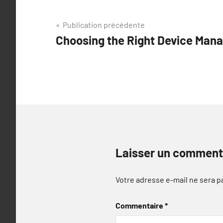
Navigation
Publication précédente
Choosing the Right Device Man
de
l’article
Laisser un comment
Votre adresse e-mail ne sera p
Commentaire
*