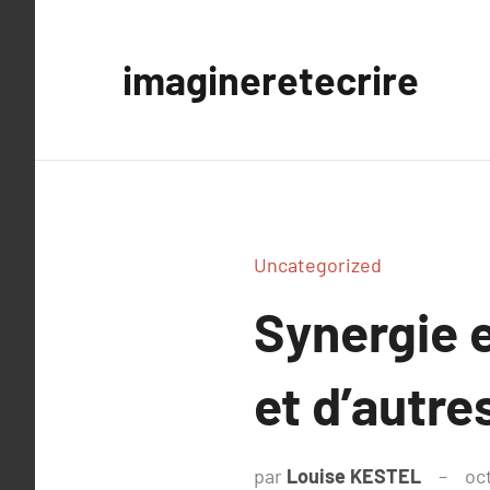
Aller
au
imagineretecrire
contenu
Uncategorized
Synergie e
et d’autre
par
Louise KESTEL
oc