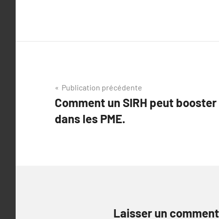
Navigation
Publication précédente
Comment un SIRH peut booster l
de
dans les PME.
l’article
Laisser un comment