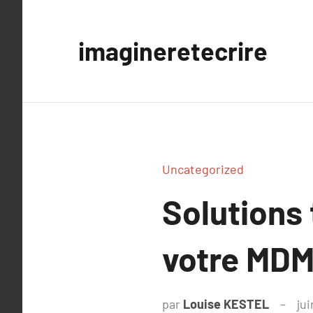
Aller
au
imagineretecrire
contenu
Uncategorized
Solutions
votre MD
par
Louise KESTEL
jui