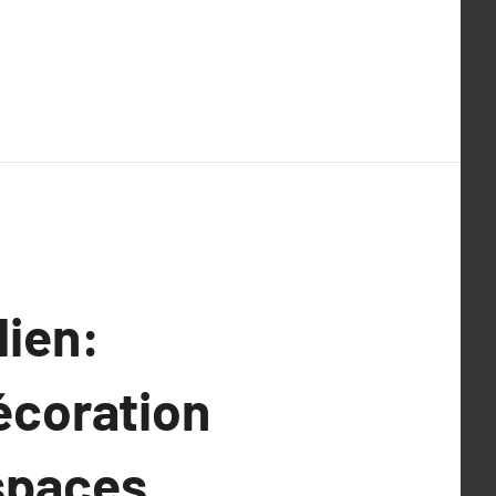
dien:
écoration
Espaces