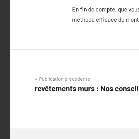
En fin de compte, que vous
méthode efficace de montr
Navigation
Publication précédente
revêtements murs : Nos conseil
de
l’article