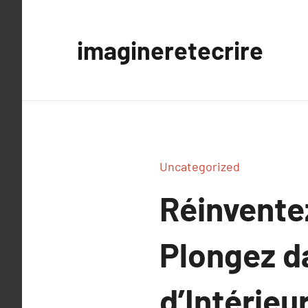
Aller
au
imagineretecrire
contenu
Uncategorized
Réinventez
Plongez da
d’Intérieu