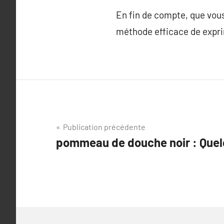
En fin de compte, que vous
méthode efficace de expri
Navigation
Publication précédente
pommeau de douche noir : Quel
de
l’article