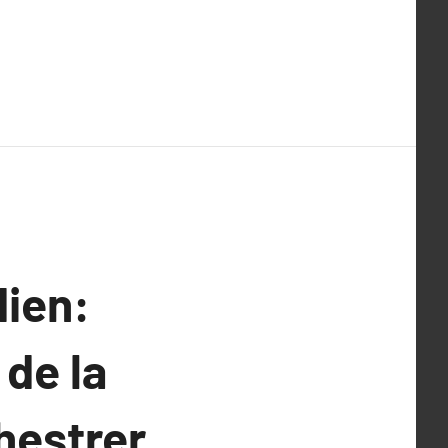
dien:
de la
hestrer