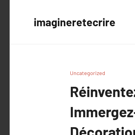
Aller
au
imagineretecrire
contenu
Uncategorized
Réinventez
Immergez-
Décoration